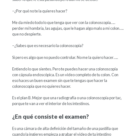
–¿Por qué no te la quieres hacer?
Me da miedo todo lo que tenga que ver con la colonoscopia…..
perder mi hombría, las agujas, que le hagan algo malo a mi colon…..
que no despierte.
–¿Sabes que es necesario la colonoscopia?
Si pero es algo que no puedo controlar. No me la quiero hacer…..
Entiendo lo que sientes. Pero te puedes hacer una colonoscopia
con cápsula endoscópica. Es un video completo de tu colon. Con
eso haces un buen examen sin que te tengas que hacer la
colonoscopia que no quieres hacer.
Es el plan B. Mejor que una radiografía o una colonoscopia por tac,
porque te van a ver el interior de los intestinos.
¿En qué consiste el examen?
Es una cámara de alta definición del tamaño de una pastilla que
cuando la ingieres empieza a grabar el video de tu intestino