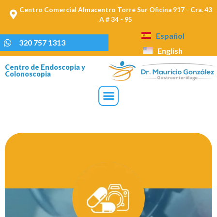
Centro Comercial Almacentro Torre Sur Oficina 917 - Cra. 43
A # 34 - 95
Español
320 757 1313
English
Centro de Endoscopia y
Colonoscopia