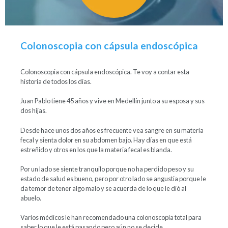
Colonoscopia con cápsula endoscópica
Colonoscopia con cápsula endoscópica. Te voy a contar esta
historia de todos los días.
Juan Pablo tiene 45 años y vive en Medellín junto a su esposa y sus
dos hijas.
Desde hace unos dos años es frecuente vea sangre en su materia
fecal y sienta dolor en su abdomen bajo. Hay días en que está
estreñido y otros en los que la materia fecal es blanda.
Por un lado se siente tranquilo porque no ha perdido peso y su
estado de salud es bueno, pero por otro lado se angustia porque le
da temor de tener algo malo y se acuerda de lo que le dió al
abuelo.
Varios médicos le han recomendado una colonoscopia total para
saber lo que le está pasando pero aún no se decide.