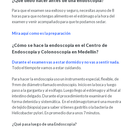
¿Qué debo hacer antes de una endoscopia?
Para que el examen sea exitoso y seguro, necesitas ayuno de 8
horas para que no tengas alimento en el estómago a la hora del
examen y venir acompañado para que te podamos sedar.
Mira aquí como es la preparación
¿Cómo se hace la endoscopia en el Centro de
Endoscopia y Colonoscopia en Medellín?
Durante el examen vas a estar dormido y no vas a sentir nada
.
Todo el tiempo te vamos a estar cuidando.
Para hacer la endoscopia uso un instrumento especial, flexible, de
9 mm de diámetro llamado endoscopio. Inicio en la boca y luego
paso a la garganta y al esófago. Luego llego al estómago y al final al
intestino delgado. Durante el procedimiento te examinaré de
forma detenida y sistemática. En el estómago tomaré una muestra
de tejido (biopsia) para saber si tienes gastritis o la bacteria de
Helicobacter pylori. En promedio dura unos 7 minutos.
¿Qué pasa luego de una Endoscopia?