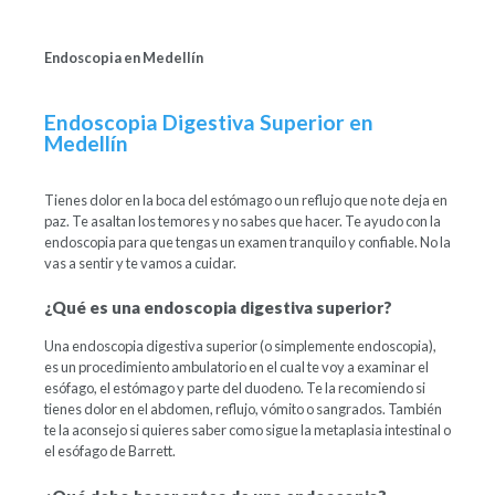
Endoscopia en Medellín
Endoscopia Digestiva Superior en
Medellín
Tienes dolor en la boca del estómago o un reflujo que no te deja en
paz. Te asaltan los temores y no sabes que hacer. Te ayudo con la
endoscopia para que tengas un examen tranquilo y confiable. No la
vas a sentir y te vamos a cuidar.
¿Qué es una endoscopia digestiva superior?
Una endoscopia digestiva superior (o simplemente endoscopia),
es un procedimiento ambulatorio en el cual te voy a examinar el
esófago, el estómago y parte del duodeno. Te la recomiendo si
tienes dolor en el abdomen, reflujo, vómito o sangrados. También
te la aconsejo si quieres saber como sigue la metaplasia intestinal o
el esófago de Barrett.