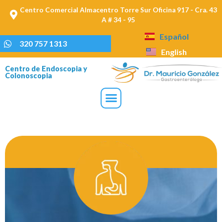
Centro Comercial Almacentro Torre Sur Oficina 917 - Cra. 43
A # 34 - 95
Español
320 757 1313
English
Centro de Endoscopia y
Colonoscopia