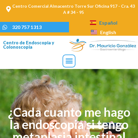
Centro Comercial Almacentro Torre Sur Oficina 917 - Cra. 43
A # 34 - 95
Español
320 757 1313
English
Centro de Endoscopia y
Colonoscopia
¿Cada cuanto me hago
la endoscopia si tengo
metaplasia intestinal